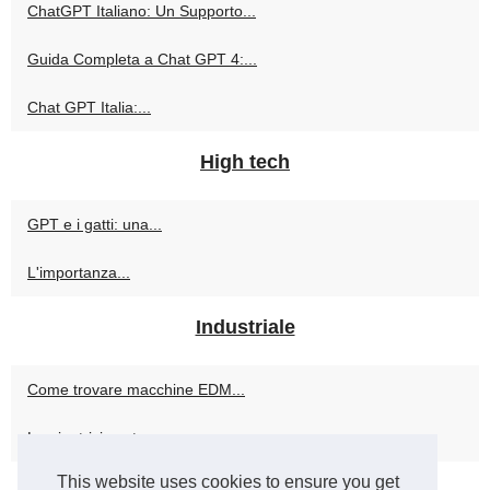
ChatGPT Italiano: Un Supporto...
Guida Completa a Chat GPT 4:...
Chat GPT Italia:...
High tech
GPT e i gatti: una...
L'importanza...
Industriale
Come trovare macchine EDM...
Laminatrici usate:...
This website uses cookies to ensure you get