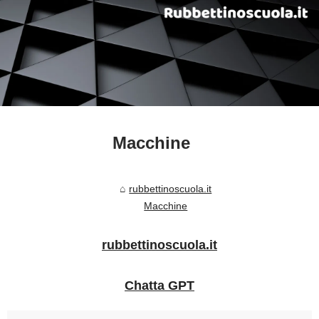
Macchine
rubbettinoscuola.it
Macchine
rubbettinoscuola.it
Chatta GPT